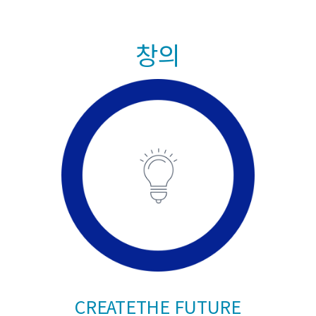
창의
CREATE
THE FUTURE